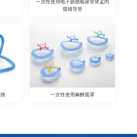
一次性使用电子膀胱输尿管肾盂内
窥镜导管
管路
一次性使用麻醉面罩